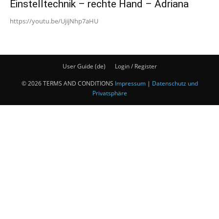
Einstelltechnik – rechte Hand – Adriana
https://youtu.be/UjijNhp7aHU
User Guide (de)
Login / Register
© 2026 TERMS AND CONDITIONS
Impressum
|
Datenschutz und
Privatsphäre